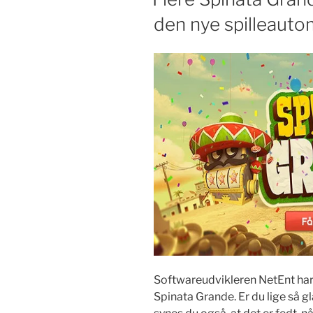
den nye spilleauto
Softwareudvikleren NetEnt har 
Spinata Grande. Er du lige så gl